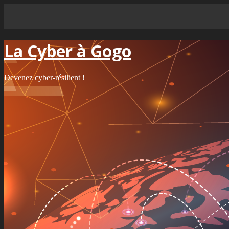
La Cyber à Gogo
Devenez cyber-résilient !