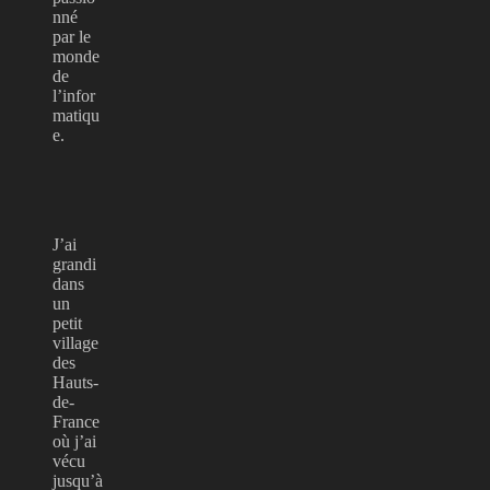
nné
par le
monde
de
l’infor
matiqu
e.
J’ai
grandi
dans
un
petit
village
des
Hauts-
de-
France
où j’ai
vécu
jusqu’à