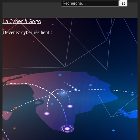
La Cyber à Gogo
Devenez cyber-résilient !