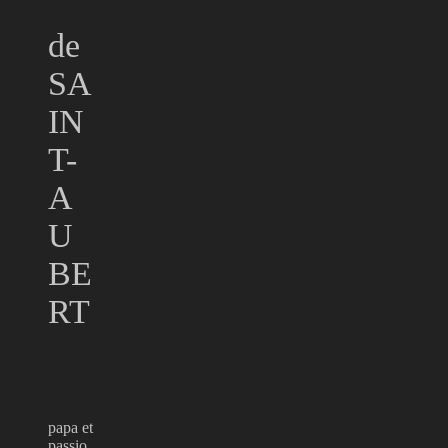
de
SA
IN
T-
A
U
BE
RT
papa et
passio