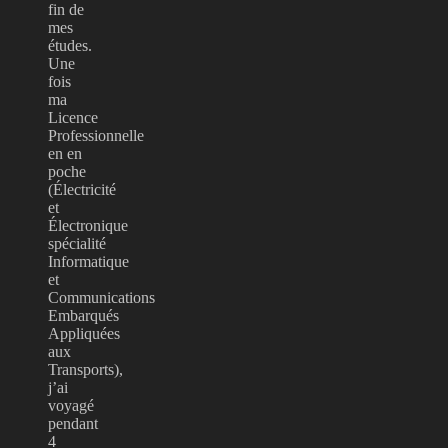
fin de
mes
études.
Une
fois
ma
Licence
Professionnelle
en en
poche
(Électricité
et
Électronique
spécialité
Informatique
et
Communications
Embarqués
Appliquées
aux
Transports),
j’ai
voyagé
pendant
4