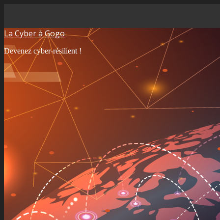
La Cyber à Gogo
Devenez cyber-résilient !